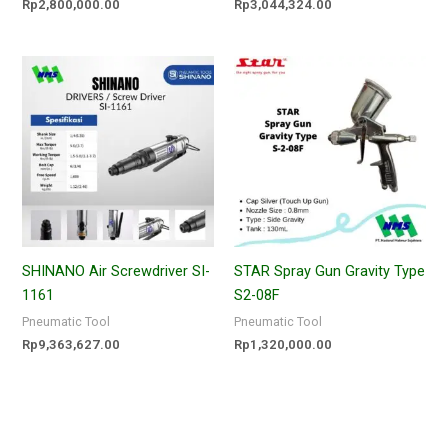
Rp
2,800,000.00
Rp
3,044,324.00
SHINANO Air Screwdriver SI-
STAR Spray Gun Gravity Type
1161
S2-08F
Pneumatic Tool
Pneumatic Tool
Rp
9,363,627.00
Rp
1,320,000.00