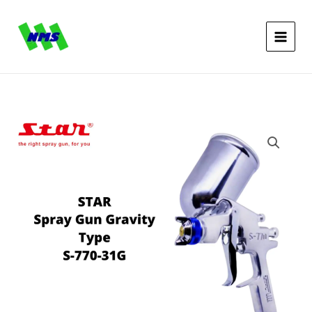
Gun
Lewati
Type
ke
S-
konten
770-
31G
Kuantitas
STAR
Spray
Gun
Type
S-
770-
31G