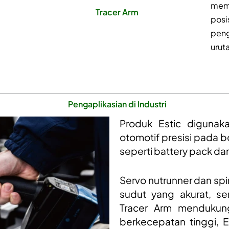
mem
Tracer Arm
pos
peng
urut
Pengaplikasian di Industri
Produk Estic digunak
otomotif presisi pada b
seperti battery pack dan
Servo nutrunner dan spi
sudut yang akurat, s
Tracer Arm mendukun
berkecepatan tinggi, E