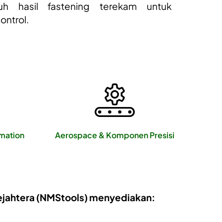
uh hasil fastening terekam untuk
control.
mation
Aerospace & Komponen Presisi
ejahtera (NMStools) menyediakan: