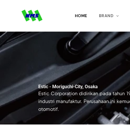
Lewati
ke
HOME
BRAND
konten
Estic - Moriguchi-City, Osaka
Estic Corporation didirikan pada tahun
industri manufaktur. Perusahaan ini kem
otomotif.