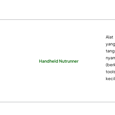
Alat
yan
tan
nya
Handheld Nutrunner
(ber
tool
keci