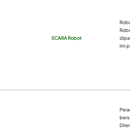
Robo
Robo
SCARA Robot
dipa
lini 
Pera
bers
Dil