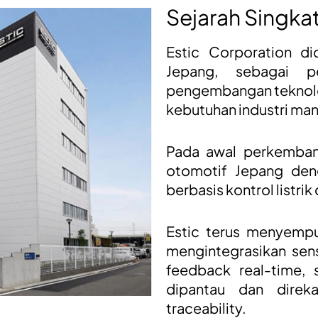
Sejarah Singkat
Estic Corporation di
Jepang, sebagai p
pengembangan teknolog
kebutuhan industri man
Pada awal perkembang
otomotif Jepang den
berbasis kontrol listrik
Estic terus menyempu
mengintegrasikan senso
feedback real-time,
dipantau dan direk
traceability.