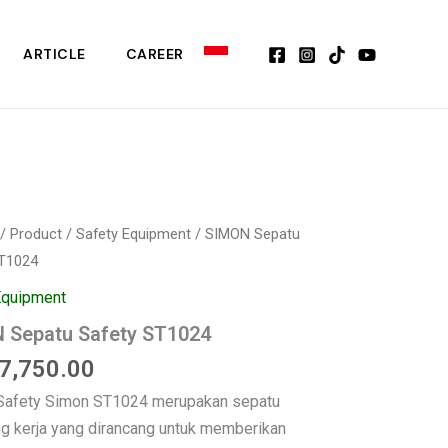
ST1024
ARTICLE
CAREER
s
/
Product
/
Safety Equipment
/ SIMON Sepatu
ST1024
Equipment
 Sepatu Safety ST1024
7,750.00
Safety Simon ST1024 merupakan sepatu
ng kerja yang dirancang untuk memberikan