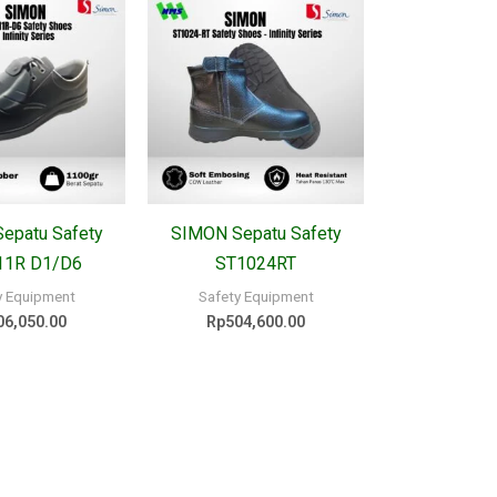
epatu Safety
SIMON Sepatu Safety
11R D1/D6
ST1024RT
y Equipment
Safety Equipment
06,050.00
Rp
504,600.00