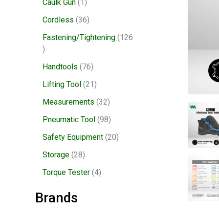
Caulk Gun
1
Cordless
36
Fastening/Tightening
126
Handtools
76
Lifting Tool
21
Measurements
32
Pneumatic Tool
98
Safety Equipment
20
Storage
28
Torque Tester
4
Brands