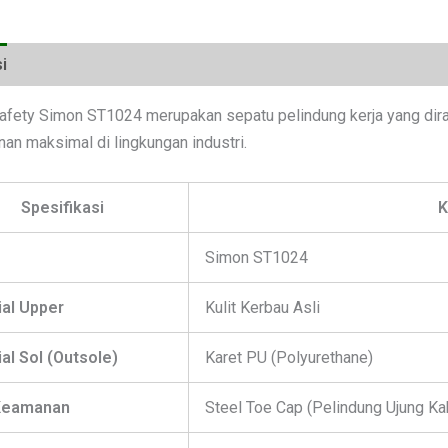
i
Ulasan (0)
afety Simon ST1024 merupakan sepatu pelindung kerja yang di
an maksimal di lingkungan industri.
Spesifikasi
K
Simon ST1024
ial Upper
Kulit Kerbau Asli
al Sol (Outsole)
Karet PU (Polyurethane)
 Keamanan
Steel Toe Cap (Pelindung Ujung Kak