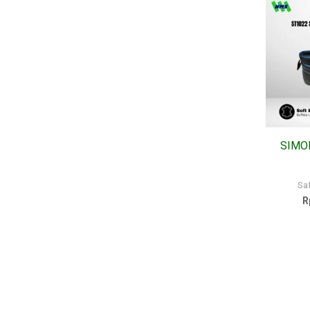
SIMON
Sa
R