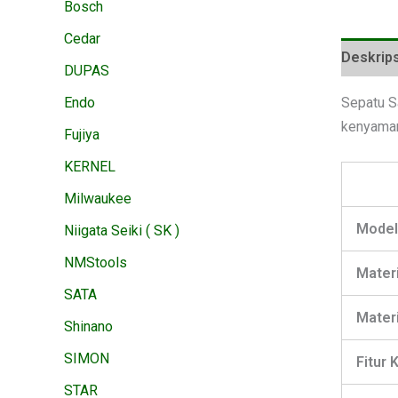
Bosch
Cedar
Deskrips
DUPAS
Endo
Sepatu S
kenyaman
Fujiya
KERNEL
Milwaukee
Model
Niigata Seiki ( SK )
NMStools
Mater
SATA
Materi
Shinano
SIMON
Fitur
STAR