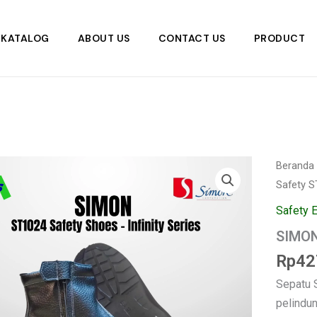
KATALOG
ABOUT US
CONTACT US
PRODUCT
Kuantita
Beranda
SIMON
Safety 
Sepatu
Safety
Safety 
ST1024
SIMON
Rp
42
Sepatu 
pelindu