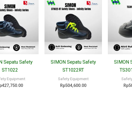
 Sepatu Safety
SIMON Sepatu Safety
SIMON S
ST1022
ST1022RT
TS30
fety Equipment
Safety Equipment
Safet
p
427,750.00
Rp
504,600.00
Rp
5