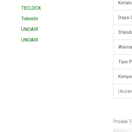
Ketah
TECLOCK
Daya 
Tohnichi
UNOAIR
Standa
UNOAIR
Warn
Tipe 
Keny
Ukuran
Produk T