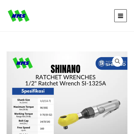
1325A
Lewati
1/2"
ke
konten
Kuantitas
SHINANO
SI-
1325A
1/2"