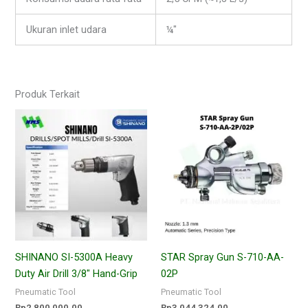
Ukuran inlet udara
¼″
Produk Terkait
SHINANO SI-5300A Heavy
STAR Spray Gun S-710-AA-
Duty Air Drill 3/8″ Hand-Grip
02P
Pneumatic Tool
Pneumatic Tool
Rp
2,800,000.00
Rp
3,044,324.00