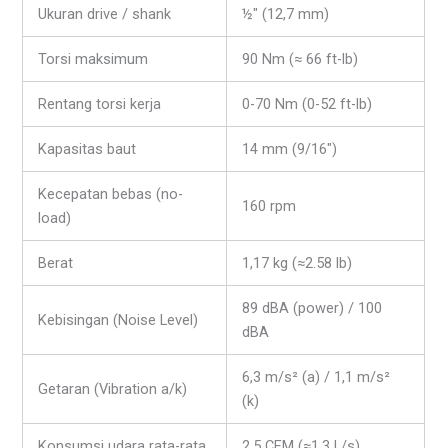
Ukuran drive / shank
½″ (12,7 mm)
Torsi maksimum
90 Nm (≈ 66 ft-lb)
Rentang torsi kerja
0-70 Nm (0-52 ft-lb)
Kapasitas baut
14 mm (9/16″)
Kecepatan bebas (no-
160 rpm
load)
Berat
1,17 kg (≈2.58 lb)
89 dBA (power) / 100
Kebisingan (Noise Level)
dBA
6,3 m/s² (a) / 1,1 m/s²
Getaran (Vibration a/k)
(k)
Konsumsi udara rata-rata
2,5 CFM (≈1,3 L/s)