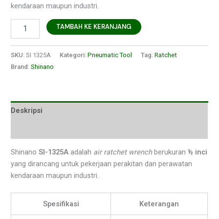
kendaraan maupun industri.
TAMBAH KE KERANJANG
SKU:
SI 1325A
Kategori:
Pneumatic Tool
Tag:
Ratchet
Brand:
Shinano
Deskripsi
Ulasan (0)
Shinano
SI-1325A
adalah
air ratchet wrench
berukuran
½ inci
yang dirancang untuk pekerjaan perakitan dan perawatan
kendaraan maupun industri.
Spesifikasi
Keterangan