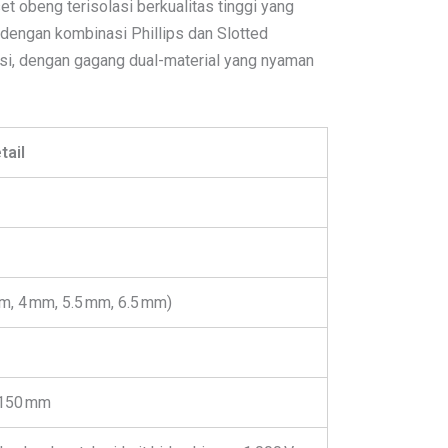
 obeng terisolasi berkualitas tinggi yang
ng dengan kombinasi Phillips dan Slotted
osi, dengan gagang dual-material yang nyaman
tail
mm, 4 mm, 5.5 mm, 6.5 mm)
× 150 mm