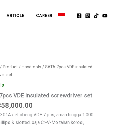
insulated
screwdriver
ARTICLE
CAREER
set
s
/
Product
/
Handtools
/ SATA 7pcs VDE insulated
ver set
ls
d
7pcs VDE insulated screwdriver set
ver
358,000.00
301A set obeng VDE 7 pcs, aman hingga 1.000
illips & slotted, baja Cr-V-Mo tahan korosi,