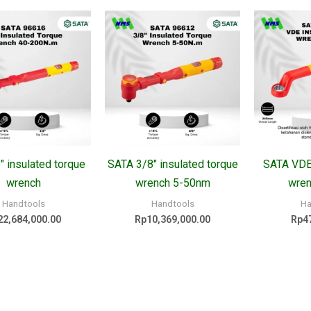
″ insulated torque
SATA 3/8″ insulated torque
SATA VDE
wrench
wrench 5-50nm
wre
Handtools
Handtools
Ha
22,684,000.00
Rp
10,369,000.00
Rp
4