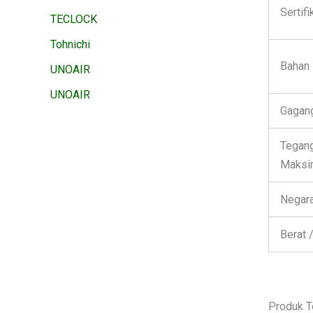
Sertif
TECLOCK
Tohnichi
Bahan 
UNOAIR
UNOAIR
Gagan
Tegan
Maks
Negara
Berat 
Produk T