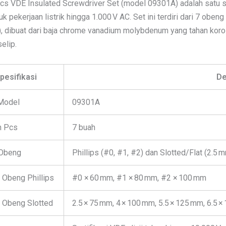
cs VDE Insulated Screwdriver Set (model 09301A) adalah satu set
k pekerjaan listrik hingga 1.000 V AC. Set ini terdiri dari 7 obe
d), dibuat dari baja chrome vanadium molybdenum yang tahan kor
selip.
pesifikasi
De
Model
09301A
h Pcs
7 buah
 Obeng
Phillips (#0, #1, #2) dan Slotted/Flat (2.5 
 Obeng Phillips
#0 × 60 mm, #1 × 80 mm, #2 × 100 mm
 Obeng Slotted
2.5 × 75 mm, 4 × 100 mm, 5.5 × 125 mm, 6.5 