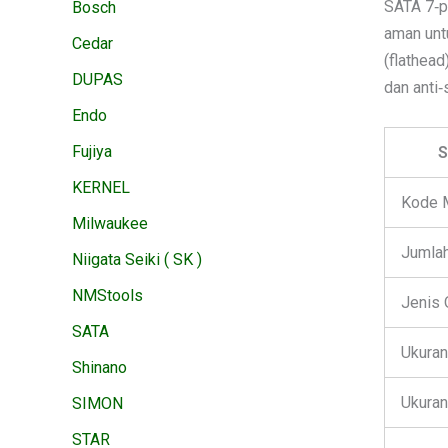
SATA 7‑p
Bosch
aman untu
Cedar
(flathea
DUPAS
dan anti‑
Endo
Fujiya
S
KERNEL
Kode 
Milwaukee
Jumla
Niigata Seiki ( SK )
NMStools
Jenis
SATA
Ukuran
Shinano
Ukuran
SIMON
STAR