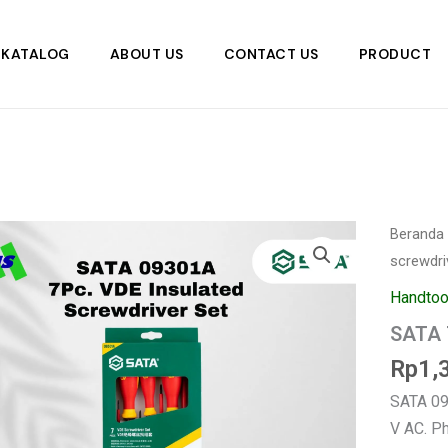
KATALOG
ABOUT US
CONTACT US
PRODUCT
Kuantita
Beranda
SATA
screwdri
7pcs
VDE
Handtoo
insulate
SATA 
screwdri
set
Rp
1,
SATA 09
V AC. Ph