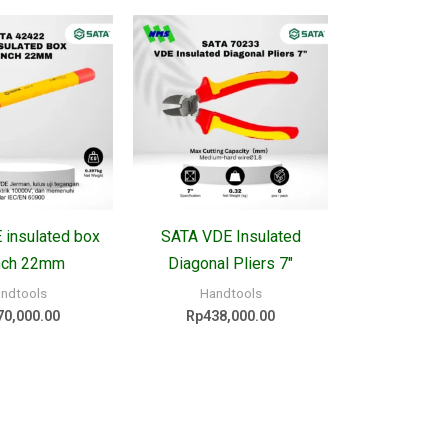
 insulated box
SATA VDE Insulated
nch 22mm
Diagonal Pliers 7″
ndtools
Handtools
70,000.00
Rp
438,000.00