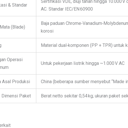
Sertifikasi VDE, diuji tahan hingga 10.000 V 
ikasi & Standar
AC. Standar IEC/EN 60900
Baja paduan Chrome‑Vanadium‑Molybdenum (
Mata (Blade)
korosi
g
Material dual‑komponen (PP + TPR) untuk 
gan Operasi
Untuk pekerjaan listrik hingga ~1.000 V AC
imum
 Asal Produksi
China (beberapa sumber menyebut “Made i
/ Dimensi Paket
Berat netto sekitar 0,54 kg; ukuran paket sek
erkait