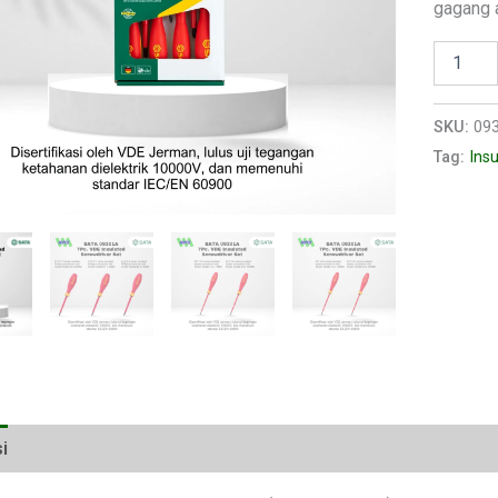
gagang a
SKU:
09
Tag:
Insu
i
Ulasan (0)