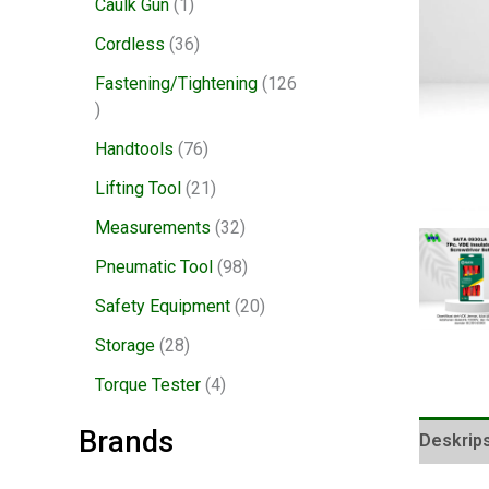
Caulk Gun
1
Cordless
36
Fastening/Tightening
126
Handtools
76
Lifting Tool
21
Measurements
32
Pneumatic Tool
98
Safety Equipment
20
Storage
28
Torque Tester
4
Brands
Deskrips