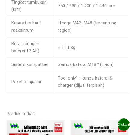
Tingkat tumbukan
750 / 930 / 1 200 / 1 440 ipm
(ipm)
Kapasitas baut
Hingga M42–M48 (tergantung
maksimum
region)
Berat (dengan
± 11.1 kg
baterai 12 Ah)
Sistem kompatibel
Semua baterai M18™ (Li-ion)
Tool only” – tanpa baterai &
Paket penjualan
charger (dijual terpisah)
Produk Terkait
Harga
Har
Diskon!
aslinya
saat
adalah:
ini