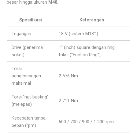
besar hingga ukuran
M48.
Spesifikasi
Keterangan
Tegangan
18 V (sistem M18™)
Drive (penerima
1″ (inch) square dengan ring
soket)
friksi (“Friction Ring”)
Torsi
pengencangan
2 576 Nm
maksimal
Torsi “nut-busting”
2 711 Nm
(melepas)
Kecepatan tanpa
600 / 700 / 900 / 1 200 rpm
beban (rpm)