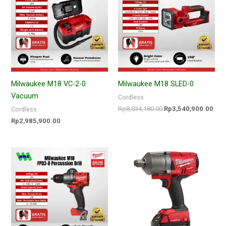
Rp8,034,180.00.
adal
Rp3
Milwaukee M18 VC-2-0
Milwaukee M18 SLED-0
Vacuum
Cordless
Rp
8,034,180.00
Rp
3,540,900.00
Cordless
Rp
2,985,900.00