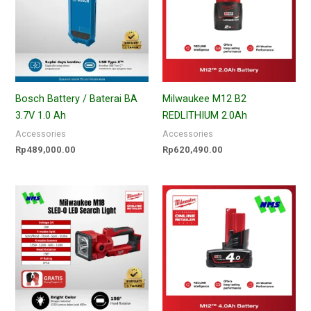
Bosch Battery / Baterai BA
Milwaukee M12 B2
3.7V 1.0 Ah
REDLITHIUM 2.0Ah
Accessories
Accessories
Rp
489,000.00
Rp
620,490.00