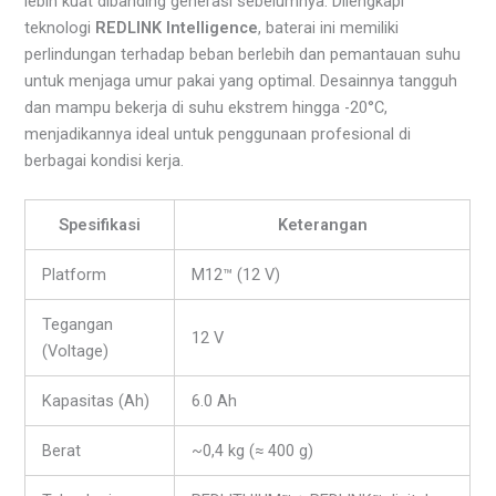
lebih kuat dibanding generasi sebelumnya. Dilengkapi
teknologi
REDLINK Intelligence
, baterai ini memiliki
perlindungan terhadap beban berlebih dan pemantauan suhu
untuk menjaga umur pakai yang optimal. Desainnya tangguh
dan mampu bekerja di suhu ekstrem hingga -20°C,
menjadikannya ideal untuk penggunaan profesional di
berbagai kondisi kerja.
Spesifikasi
Keterangan
Platform
M12™ (12 V)
Tegangan
12 V
(Voltage)
Kapasitas (Ah)
6.0 Ah
Berat
~0,4 kg (≈ 400 g)