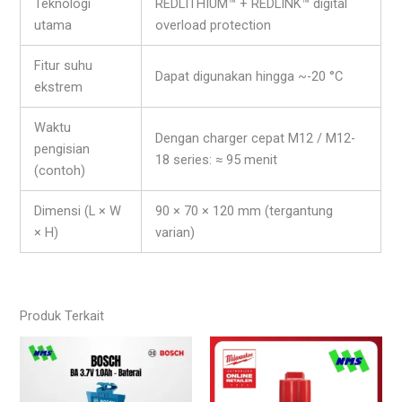
Teknologi
REDLITHIUM™ + REDLINK™ digital
utama
overload protection
Fitur suhu
Dapat digunakan hingga ~-20 °C
ekstrem
Waktu
Dengan charger cepat M12 / M12-
pengisian
18 series: ≈ 95 menit
(contoh)
Dimensi (L × W
90 × 70 × 120 mm (tergantung
× H)
varian)
Produk Terkait