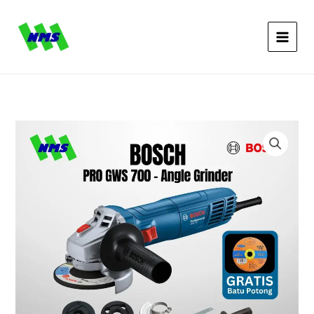
GWS
Lewati
700
ke
Angle
konten
Grinder
Kuantitas
BOSCH
PRO
GWS
700
Angle
Grinder