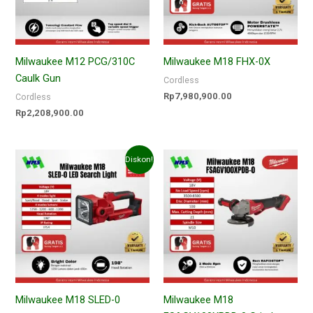
Milwaukee M12 PCG/310C
Milwaukee M18 FHX-0X
Caulk Gun
Cordless
Rp
7,980,900.00
Cordless
Rp
2,208,900.00
Harga
Harga
Diskon!
aslinya
saat
adalah:
ini
Rp8,034,180.00.
adalah:
Rp3,540,900.00.
Milwaukee M18 SLED-0
Milwaukee M18