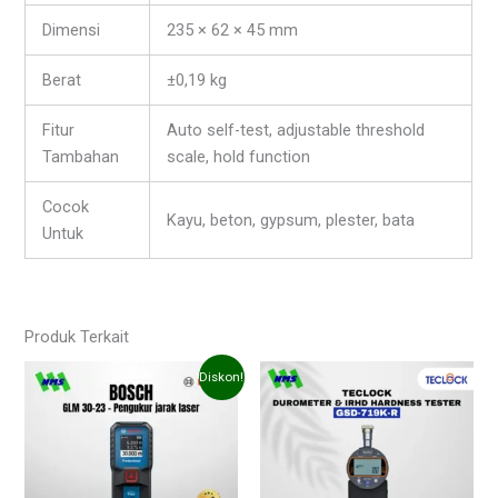
Dimensi
235 × 62 × 45 mm
Berat
±0,19 kg
Fitur
Auto self-test, adjustable threshold
Tambahan
scale, hold function
Cocok
Kayu, beton, gypsum, plester, bata
Untuk
Produk Terkait
Harga
Harga
Diskon!
aslinya
saat
adalah:
ini
Rp1,556,220.00.
adalah:
Rp779,999.00.